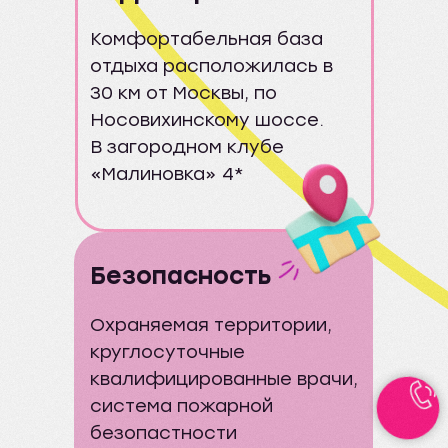
Комфортабельная база
отдыха расположилась в
30 км от Москвы, по
Носовихинскому шоссе.
В загородном клубе
«Малиновка» 4*
Безопасность
Охраняемая территории,
круглосуточные
квалифицированные врачи,
система пожарной
безопастности