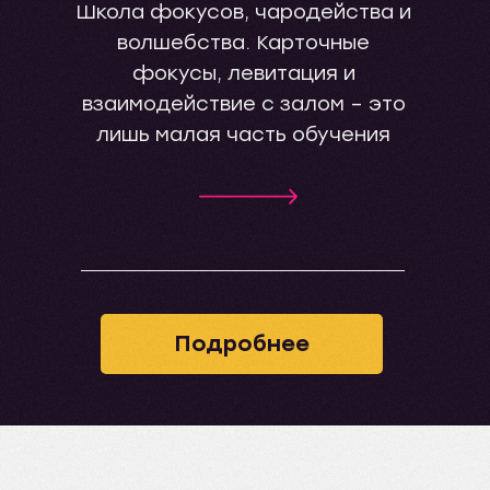
Школа фокусов, чародейства и
ЛУЧШИЙ
волшебства. Карточные
ПОДАРОК НА
фокусы, левитация и
ПРАЗДНИК:
взаимодействие с залом – это
Подарочный
лишь малая часть обучения
сертификат
APPLAUSE
Подарите близкому человеку
подарочный сертификат
APPLAUSE с любым
Подробнее
номиналом. Сертификат
можно потратить на
творческий выезд,
фирменный мерч или на
любое дополнительное