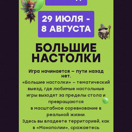
29 ИЮЛЯ -
8 АВГУСТА
БОЛЬШИЕ
НАСТОЛКИ
Игра начинается — пути назад
нет.
«Большие настолки» — тематический
выезд, где любимые настольные
игры выходят за пределы стола и
превращаются
в масштабное соревнование в
реальной жизни.
Здесь вы владеете территорией, как
в «Монополии», сражаетесь