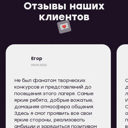
Отзывы наших
клиентов
Егор
09.05.2022
Не был фанатом творческих
конкурсов и представлений до
д
посещения этого лагеря. Самые
л
яркие ребята, добрые вожатые,
И
домашняя атмосфера общения.
Здесь я смог проявить все свои
о
яркие стороны, реализовать
п
амбиции и зарядиться позитивом
в