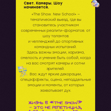
Свет. Камеры. Шоу
начинается.
«The Show. New School» —
тематический выезд, где вы
становитесь участником
современных реалити-форматов: от
шоу талантов
и челленджей до спортивных
командных испытаний.
Здесь важны эмоции, харизма,
смелость и умение быть собой, когда
на вас смотрят камеры и сотни
зрителей.
Вас ждут яркие декорации,
спецэффекты, сцена, неподдельные
эмоции и моменты, от которых
захватывает дух.