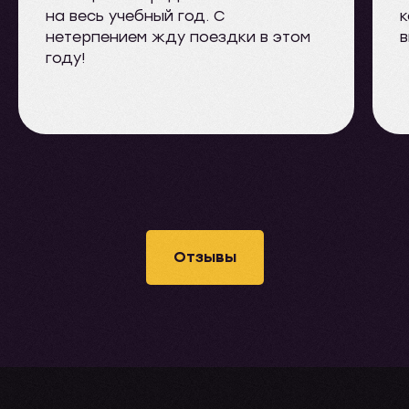
на весь учебный год. С
к
нетерпением жду поездки в этом
в
году!
Отзывы