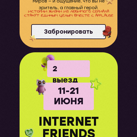
миров — и ощущение, что вы не
зритель, а главный герой.
Забронировать
2
выезд
11-21
ИЮНЯ
INTERNET
FRIENDS