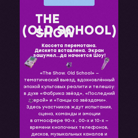
THE
(OLD SCHOOL)
SHOW
Кассета перемотана.
Дискета вставлена. Экран
зашумел…да начнется Шоу!
«The Show. Old School» —
тематический выезд, вдохновлённый
эпохой культовых реалити и телешоу:
в духе «Фабрика звёзд», «Последний
герой» и «Танцы со звёздами».
Здесь участников ждут испытания,
сцена, команды и эмоции
в атмосфере 90-х , 00-х и 10-х —
времени кнопочных телефонов,
дисков, музыкальных каналов и