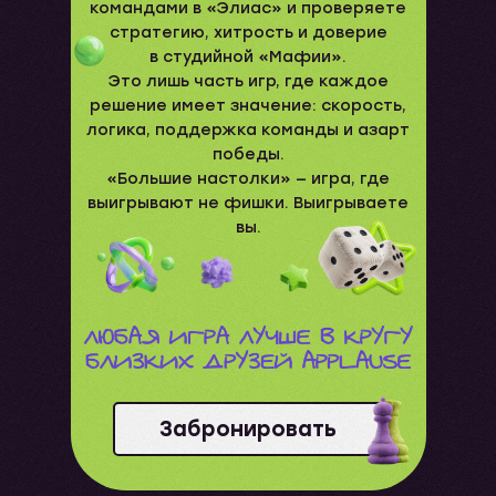
командами в «Элиас» и проверяете
стратегию, хитрость и доверие
в студийной «Мафии».
Это лишь часть игр, где каждое
решение имеет значение: скорость,
логика, поддержка команды и азарт
победы.
«Большие настолки» — игра, где
выигрывают не фишки. Выигрываете
вы.
Забронировать