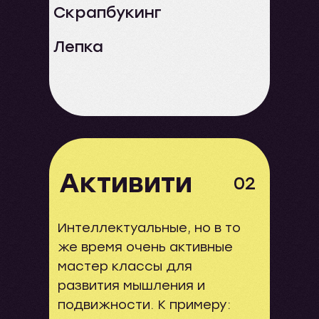
Скрапбукинг
Лепка
Активити
02
Интеллектуальные, но в то
же время очень активные
мастер классы для
развития мышления и
подвижности. К примеру: