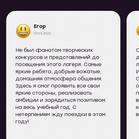
Егор
09.05.2022
Не был фанатом творческих
конкурсов и представлений до
д
посещения этого лагеря. Самые
л
яркие ребята, добрые вожатые,
И
домашняя атмосфера общения.
Здесь я смог проявить все свои
о
яркие стороны, реализовать
п
амбиции и зарядиться позитивом
в
на весь учебный год. С
к
нетерпением жду поездки в этом
в
году!