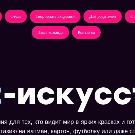
Отель
Творческие академии
Для родителей
Ст
Наша команда
Контакты
t
-искусс
ия для тех, кто видит мир в ярких красках и го
тазию на ватман, картон, футболку или даже ст