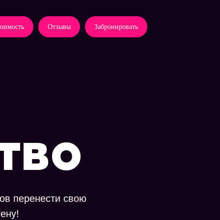
оимость
Отзывы
Забронировать
тво
тов перенести свою
ену!