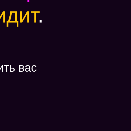
идит
.
ить вас