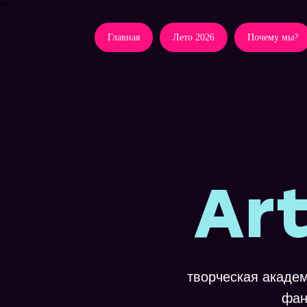
"
"
Главная
Лето 2026
Почему мы?
Ar
творческая академ
фан